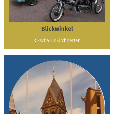
Blickwinkel
RikschaFunKirchherten