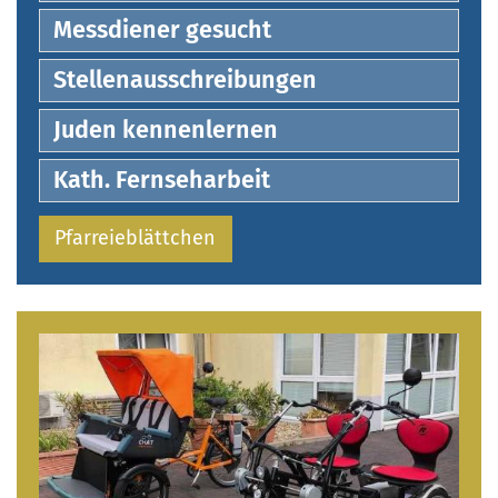
Messdiener gesucht
Stellenausschreibungen
Juden kennenlernen
Kath. Fernseharbeit
Pfarreieblättchen