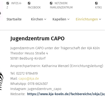
INFOS A-
NETZWERK
Z
FACEBOOK
FAMILIENZENTRUM
KITAS
Startseite
Kirchen
Kapellen
Einrichtungen
Jugendzentrum CAPO
Jugendzentrum CAPO unter der Trägerschaft der KJA Köln
Theodor Heuss Straße 4
50181 Bedburg-Kirdorf
Ansprechpartnerin: Katharina Wenzel (Einrichtungsleitung)
Tel: 02272 9784619
Mail:
capo@kja.de
WhatsApp: 0178 6624507
Instagram: jugendzentrum_capo
Webseite:
https://www.kja-koeln.de/fachbereiche/okja/j