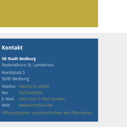
Kontakt
SB Stadt Bedburg
Pastoralbüro
St. Lambertus
Marktplatz 5
50181
Bedburg
Telefon:
00492272-40950
Fax:
02272409529
E-Mail:
Klick zum E-Mail senden
Web:
www.kirchblick.de
Öffnungszeiten und Anschriften der Pfarrbüros