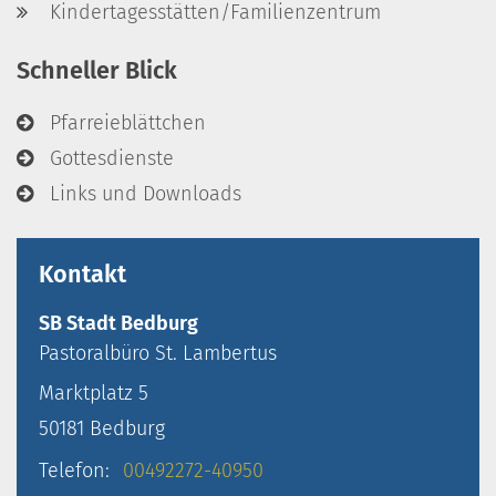
Kindertagesstätten/Familienzentrum
Schneller Blick
Pfarreieblättchen
Gottesdienste
Links und Downloads
Kontakt
SB Stadt Bedburg
Pastoralbüro
St. Lambertus
Marktplatz 5
50181
Bedburg
Telefon:
00492272-40950