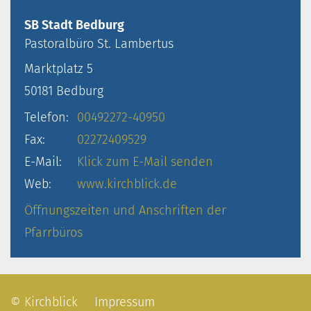
SB Stadt Bedburg
Pastoralbüro
St. Lambertus
Marktplatz 5
50181
Bedburg
Telefon:
00492272-40950
Fax:
02272409529
E-Mail:
Klick zum E-Mail senden
Web:
www.kirchblick.de
Öffnungszeiten und Anschriften der
Pfarrbüros
© Kirchblick
Impressum