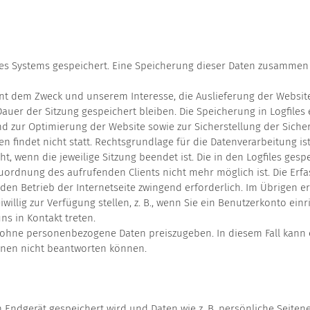
eres Systems gespeichert. Eine Speicherung dieser Daten zusamm
nt dem Zweck und unserem Interesse, die Auslieferung der Websit
Dauer der Sitzung gespeichert bleiben. Die Speicherung in Logfiles
und zur Optimierung der Website sowie zur Sicherstellung der Sich
ndet nicht statt. Rechtsgrundlage für die Datenverarbeitung ist Art. 
t, wenn die jeweilige Sitzung beendet ist. Die in den Logfiles ge
uordnung des aufrufenden Clients nicht mehr möglich ist. Die Erfa
ür den Betrieb der Internetseite zwingend erforderlich. Im Übrige
willig zur Verfügung stellen, z. B., wenn Sie ein Benutzerkonto ein
ns in Kontakt treten.
 ohne personenbezogene Daten preiszugeben. In diesem Fall kann e
Ihnen nicht beantworten können.
rem Endgerät gespeichert wird und Daten wie z. B. persönliche Sei