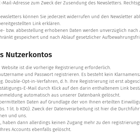
-Mail-Adresse zum Zweck der Zusendung des Newsletters. Rechtsgrundl
ewsletters können Sie jederzeit widerrufen und den Newsletter ab
ereitgestellten Link erklären.
- bzw. abbestellung erhobenen Daten werden unverzüglich nach A
ränkt gespeichert und nach Ablauf gesetzlicher Aufbewahrungsfri
es Nutzerkontos
Website ist die vorherige Registrierung erforderlich.
nutzername und Passwort registrieren. Es besteht kein Klarnamen
g. Double-Opt-in-Verfahren, d. h. Ihre Registrierung ist erst abge
ätigungs-E-Mail durch Klick auf den darin enthaltenem Link bestät
e Anmeldung automatisch aus unserer Datenbank gelöscht.
übermittelten Daten auf Grundlage der von Ihnen erteilten Einwilli
6 Abs. 1 lit. b KDG). Zweck der Datenverarbeitung ist hier die Durch
nen und uns.
n, haben dann allerdings keinen Zugang mehr zu den registrierungs
hres Accounts ebenfalls gelöscht.