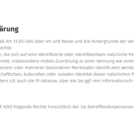
lärung
mäß Art. 13 DS-GVO über Art und Weise und die Hintergründe der V
echte.
ie sich auf eine identifizierte oder identifizierbare natürliche Per
ndirekt, insbesondere mittels Zuordnung zu einer Kennung wie ei
 einem oder mehreren besonderen Merkmalen identifi-ziert werden
haftlichen, kulturellen oder sozialen Identität dieser natürlichen 
dern z.B. auch die IP-Adresse, über die Sie ggf. rein informatorisc
f. KDG) folgende Rechte hinsichtlich der Sie betreffendenpersone