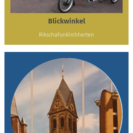
Blickwinkel
RikschaFunKirchherten