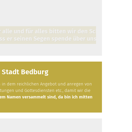
© Foto: Pixabay
s Stadt Bedburg
en in dem reichlichen Angebot und anregen von
tungen und Gottesdiensten etc., damit wir die
em Namen versammelt sind, da bin ich mitten