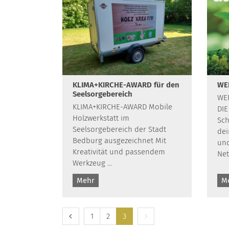
KLIMA+KIRCHE-AWARD für den
WE
Seelsorgebereich
WE
KLIMA+KIRCHE-AWARD Mobile
DIE
Holzwerkstatt im
Sch
Seelsorgebereich der Stadt
dei
Bedburg ausgezeichnet Mit
und
Kreativität und passendem
Net
Werkzeug ...
Mehr
M
Vorherige Seite
Nächste Seite
1
2
3