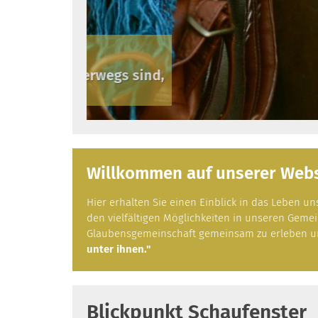
Für alle und für alles bitten wi
dass er seinen Segen spende üb
Willkommen auf unserer Webse
Hier erhalten Sie einen Einblick in das Leben 
den vielfältigen Möglichkeiten in unseren Gemei
Glaubensgemeinschaft gemeinsam zu erleben und
unter ihnen."
Blickpunkt Schaufenster