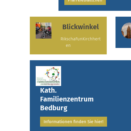
Pfarreieblättchen
Blickwinkel
RikschaFunKirchhert
en
©
/sites/familienimblic
k-bedburg/start/
Kath.
Familienzentrum
Bedburg
Informationen finden Sie hier!